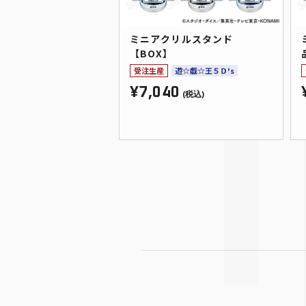
ミニアクリルスタンド
【BOX】
受注生産
遊☆戯☆王５Ｄ's
¥7,040
(税込)