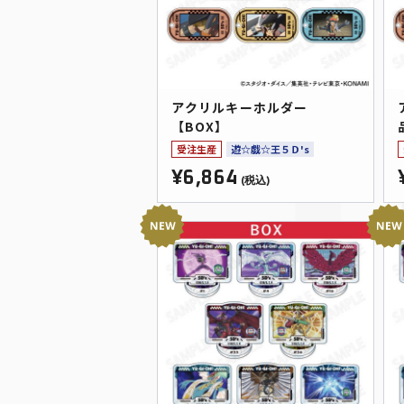
アクリルキーホルダー
【BOX】
受注生産
遊☆戯☆王５Ｄ's
¥6,864
(税込)