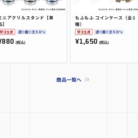
ミニアクリルスタンド【単
もふもふ コインケース（全2
品】
種）
受注生産
遊☆戯☆王５Ｄ's
受注生産
遊☆戯☆王５Ｄ's
¥880
¥1,650
(税込)
(税込)
商品一覧へ