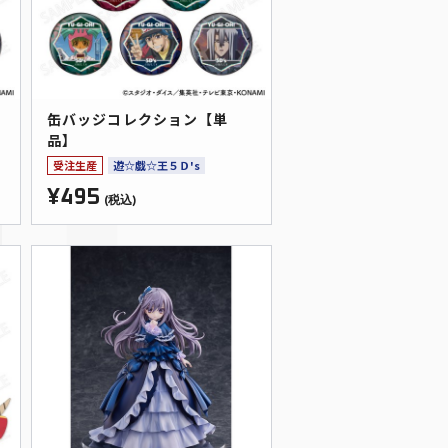
缶バッジコレクション【単
品】
受注生産
遊☆戯☆王５Ｄ's
¥495
(税込)