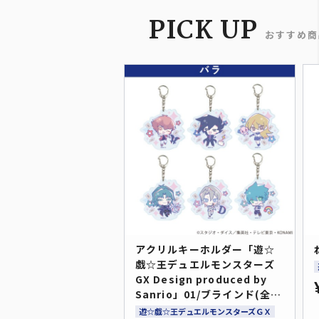
PICK UP
おすすめ商
アクリルキーホルダー「遊☆
戯☆王デュエルモンスターズ
GX Design produced by
Sanrio」01/ブラインド(全6
種)(コラボイラスト)
遊☆戯☆王デュエルモンスターズＧＸ