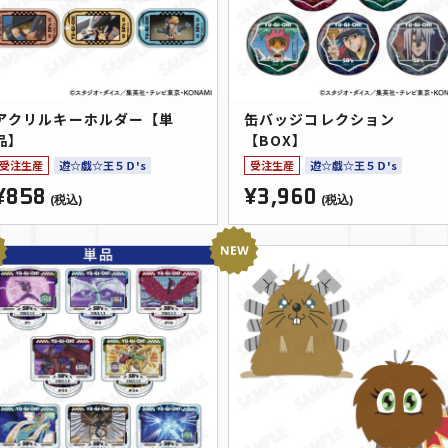
アクリルキーホルダー【単
缶バッジコレクション
品】
【BOX】
受注生産
遊☆戯☆王５Ｄ's
受注生産
遊☆戯☆王５Ｄ's
¥858
¥3,960
(税込)
(税込)