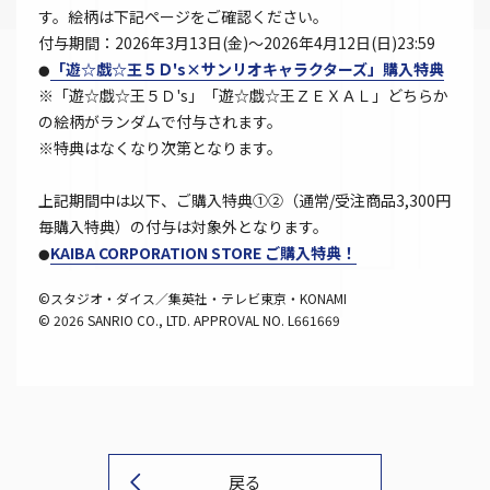
す。絵柄は下記ページをご確認ください。
付与期間：2026年3月13日(金)～2026年4月12日(日)23:59
「遊☆戯☆王５Ｄ's×サンリオキャラクターズ」購入特典
●
※「遊☆戯☆王５Ｄ's」「遊☆戯☆王ＺＥＸＡＬ」どちらか
の絵柄がランダムで付与されます。
※特典はなくなり次第となります。
上記期間中は以下、ご購入特典①②（通常/受注商品3,300円
毎購入特典）の付与は対象外となります。
KAIBA CORPORATION STORE ご購入特典！
●
©スタジオ・ダイス／集英社・テレビ東京・KONAMI
© 2026 SANRIO CO., LTD. APPROVAL NO. L661669
戻る