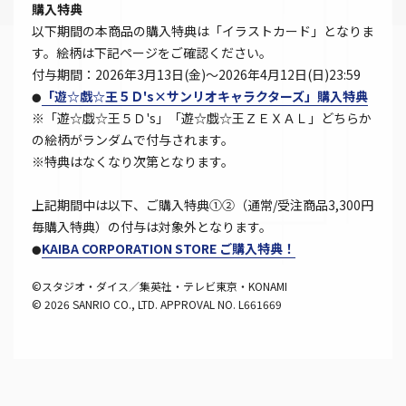
購入特典
以下期間の本商品の購入特典は「イラストカード」となりま
す。絵柄は下記ページをご確認ください。
付与期間：2026年3月13日(金)～2026年4月12日(日)23:59
「遊☆戯☆王５Ｄ's×サンリオキャラクターズ」購入特典
●
※「遊☆戯☆王５Ｄ's」「遊☆戯☆王ＺＥＸＡＬ」どちらか
の絵柄がランダムで付与されます。
※特典はなくなり次第となります。
上記期間中は以下、ご購入特典①②（通常/受注商品3,300円
毎購入特典）の付与は対象外となります。
KAIBA CORPORATION STORE ご購入特典！
●
©スタジオ・ダイス／集英社・テレビ東京・KONAMI
© 2026 SANRIO CO., LTD. APPROVAL NO. L661669