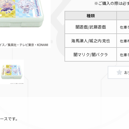
※ご購入の際は必
種類
闇遊戯/武藤遊戯
在庫
海馬瀬人/城之内克也
在庫
闇マリク/闇バクラ
在庫
闇遊戯/武藤遊戯
ースです。