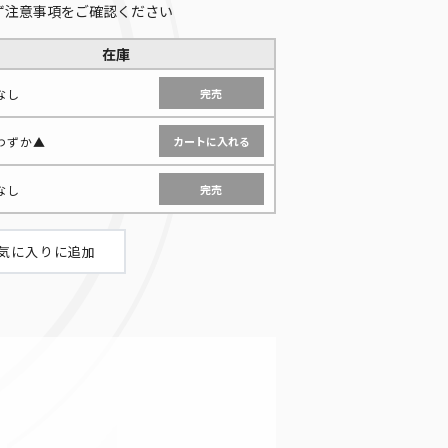
ず注意事項をご確認ください
在庫
なし
完売
わずか▲
なし
完売
海馬瀬人/城之内克也