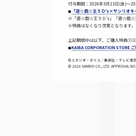
付与期間：2026年3月13日(金)～202
「遊☆戯☆王５Ｄ's×サンリオ
●
※「遊☆戯☆王５Ｄ's」「遊☆戯
※特典はなくなり次第となります。
上記期間中は以下、ご購入特典①②（
KAIBA CORPORATION STOR
●
©スタジオ・ダイス／集英社・テレビ東京・
© 2024 SANRIO CO., LTD. APPROVAL NO