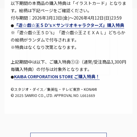
以下期間の本商品の購入特典は「イラストカード」となりま
す。絵柄は下記ページをご確認ください。
付与期間：2026年3月13日(金)～2026年4月12日(日)23:59
「遊☆戯☆王５Ｄ's×サンリオキャラクターズ」購入特典
●
※「遊☆戯☆王５Ｄ's」「遊☆戯☆王ＺＥＸＡＬ」どちらか
の絵柄がランダムで付与されます。
※特典はなくなり次第となります。
上記期間中は以下、ご購入特典①②（通常/受注商品3,300円
毎購入特典）の付与は対象外となります。
KAIBA CORPORATION STORE ご購入特典！
●
©スタジオ・ダイス／集英社・テレビ東京・KONAMI
© 2025 SANRIO CO., LTD. APPROVAL NO. L661669