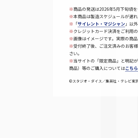
※
商品の発送は2026年5月下旬頃
※
本商品は製造スケジュールが遅れ
※
「
サイレント・マジシャン
」以外
※
クレジットカード決済をご利用の
※
画像はイメージです。実際の商品
※
受付終了後、ご注文済みのお客様
さい。
※
当サイトの「限定商品」と明記が
商品）等のご購入については
こちら
©スタジオ・ダイス／集英社・テレビ東京・