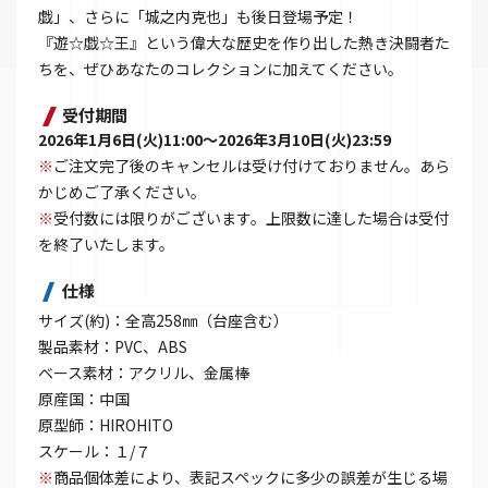
戯」、さらに「城之内克也」も後日登場予定！
『遊☆戯☆王』という偉大な歴史を作り出した熱き決闘者た
ちを、ぜひあなたのコレクションに加えてください。
受付期間
2026年1月6日(火)11:00～2026年3月10日(火)23:59
※
ご注文完了後のキャンセルは受け付けておりません。あら
かじめご了承ください。
※
受付数には限りがございます。上限数に達した場合は受付
を終了いたします。
仕様
サイズ(約)：全高258㎜（台座含む）
製品素材：PVC、ABS
ベース素材：アクリル、金属棒
原産国：中国
原型師：HIROHITO
スケール：１/７
※
商品個体差により、表記スペックに多少の誤差が生じる場