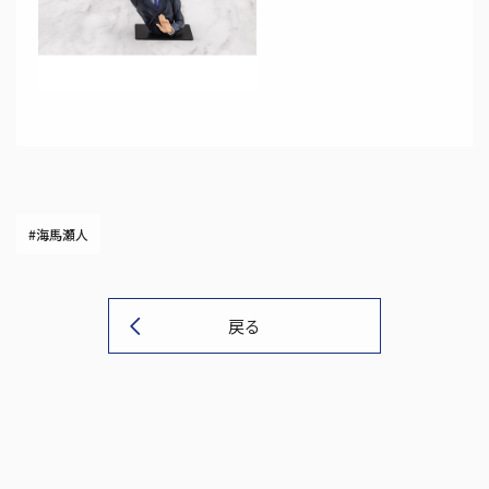
#海馬瀬人
戻る