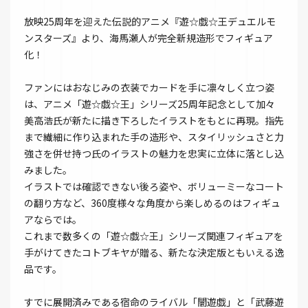
放映25周年を迎えた伝説的アニメ『遊☆戯☆王デュエルモ
ンスターズ』より、海馬瀬人が完全新規造形でフィギュア
化！
ファンにはおなじみの衣装でカードを手に凛々しく立つ姿
は、アニメ「遊☆戯☆王」シリーズ25周年記念として加々
美高浩氏が新たに描き下ろしたイラストをもとに再現。指先
まで繊細に作り込まれた手の造形や、スタイリッシュさと力
強さを併せ持つ氏のイラストの魅力を忠実に立体に落とし込
みました。
イラストでは確認できない後ろ姿や、ボリューミーなコート
の翻り方など、360度様々な角度から楽しめるのはフィギュ
アならでは。
これまで数多くの「遊☆戯☆王」シリーズ関連フィギュアを
手がけてきたコトブキヤが贈る、新たな決定版ともいえる逸
品です。
すでに展開済みである宿命のライバル「闇遊戯」と「武藤遊