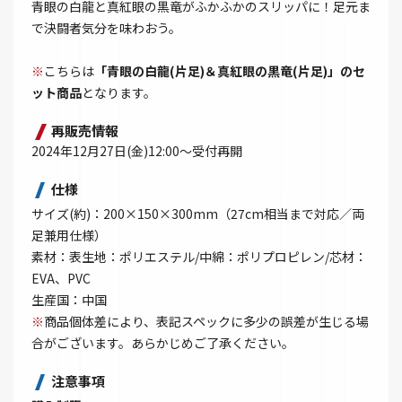
青眼の白龍と真紅眼の黒竜がふかふかのスリッパに！足元ま
で決闘者気分を味わおう。
※
こちらは
「青眼の白龍(片足)＆真紅眼の黒竜(片足)」のセ
ット商品
となります。
再販売情報
2024年12月27日(金)12:00～受付再開
仕様
サイズ(約)：200×150×300mm（27cm相当まで対応／両
足兼用仕様）
素材：表生地：ポリエステル/中綿：ポリプロピレン/芯材：
EVA、PVC
生産国：中国
※
商品個体差により、表記スペックに多少の誤差が生じる場
合がございます。あらかじめご了承ください。
注意事項