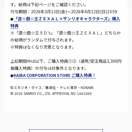
す。絵柄は下記ページをご確認ください。
付与期間：2026年3月13日(金)～2026年4月12日(日)23:59
「遊☆戯☆王ＺＥＸＡＬ×サンリオキャラクターズ」購入
●
特典
※「遊☆戯☆王５Ｄ's」「遊☆戯☆王ＺＥＸＡＬ」どちらか
の絵柄がランダムで付与されます。
※特典はなくなり次第となります。
上記期間中は以下、ご購入特典①②（通常/受注商品3,300円
毎購入特典）の付与は対象外となります。
KAIBA CORPORATION STORE ご購入特典！
●
©スタジオ・ダイス／集英社・テレビ東京・KONAMI
© 2026 SANRIO CO., LTD. APPROVAL NO. L661669