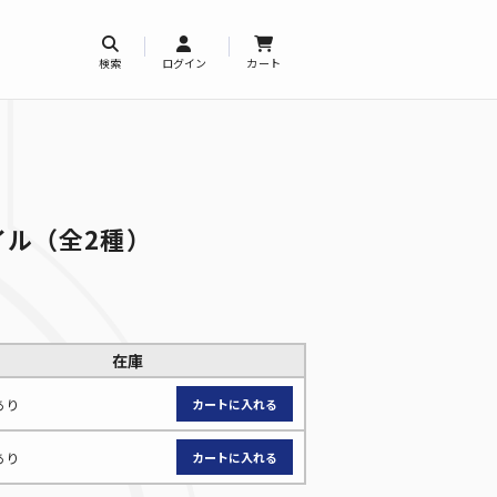
検索
ログイン
カート
イル（全2種）
在庫
あり
あり