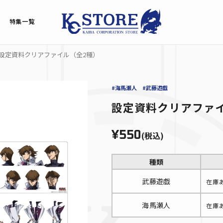
特集一覧
設定資料クリアファイル（全2種）
#海馬瀬人
#武藤遊戯
設定資料クリアファ
¥550
(税込)
種類
武藤遊戯
在庫
海馬瀬人
在庫