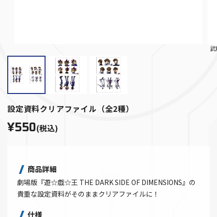
武
設定資料クリアファイル（全2種）
¥550
(税込)
商品詳細
劇場版『遊☆戯☆王 THE DARK SIDE OF DIMENSIONS』の
貴重な設定資料がそのままクリアファイルに！
仕様