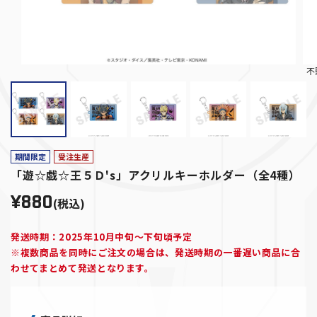
不
期間限定
受注生産
「遊☆戯☆王５Ｄ's」アクリルキーホルダー（全4種）
¥880
(税込)
発送時期：2025年10月中旬～下旬頃予定
※複数商品を同時にご注文の場合は、発送時期の一番遅い商品に合
わせてまとめて発送となります。