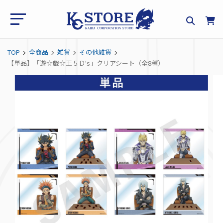
TOP
全商品
雑貨
その他雑貨
【単品】「遊☆戯☆王５Ｄ's」クリアシート（全8種）