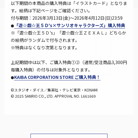
以下期間の本商品の購入特典は「イラストカード」となりま
す。絵柄は下記ページをご確認ください。
付与期間：2026年3月13日(金)～2026年4月12日(日)23:59
「遊☆戯☆王５Ｄ's×サンリオキャラクターズ」購入特典
●
※「遊☆戯☆王５Ｄ's」「遊☆戯☆王ＺＥＸＡＬ」どちらか
の絵柄がランダムで付与されます。
※特典はなくなり次第となります。
上記期間中は以下、ご購入特典①②（通常/受注商品3,300円
毎購入特典）の付与は対象外となります。
KAIBA CORPORATION STORE ご購入特典！
●
©スタジオ・ダイス／集英社・テレビ東京・KONAMI
© 2025 SANRIO CO., LTD. APPROVAL NO. L661669