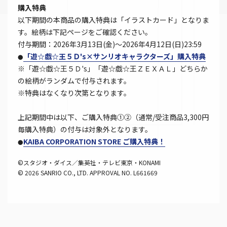
購入特典
以下期間の本商品の購入特典は「イラストカード」となりま
す。絵柄は下記ページをご確認ください。
付与期間：2026年3月13日(金)～2026年4月12日(日)23:59
「遊☆戯☆王５Ｄ's×サンリオキャラクターズ」購入特典
●
※「遊☆戯☆王５Ｄ's」「遊☆戯☆王ＺＥＸＡＬ」どちらか
の絵柄がランダムで付与されます。
※特典はなくなり次第となります。
上記期間中は以下、ご購入特典①②（通常/受注商品3,300円
毎購入特典）の付与は対象外となります。
KAIBA CORPORATION STORE ご購入特典！
●
©スタジオ・ダイス／集英社・テレビ東京・KONAMI
© 2026 SANRIO CO., LTD. APPROVAL NO. L661669