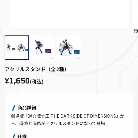
武
アクリルスタンド（全2種）
¥1,650
(税込)
商品詳細
劇場版『遊☆戯☆王 THE DARK SIDE OF DIMENSIONS』か
ら、遊戯と海馬がアクリルスタンドになって登場！
仕様