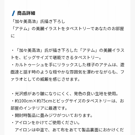
商品詳細
「加々美高浩」氏描き下ろし
「アテム」の美麗イラストをタペストリーであなたのお部屋
に
・「加々美高浩」氏が描き下ろした「アテム」の美麗イラス
トを、ビッグサイズで堪能できるタペストリー。
・カルトゥーシュを手にリラックスした様子のアテムは、遊
戯達と話す時のような穏やかな雰囲気を漂わせながらも、フ
ァラオとしての威厳を感じさせます。
・光沢感があり皺になりにくく、発色の良い生地を使用。
・約100cm×約75cmとビッグサイズのタペストリーは、お
部屋のインテリアに最適です。
・開封時製品に畳みジワがついております。
・アイロンをかけてご使用ください。
アイロンは中温で、あて布をあてて製品裏面におかけくだ