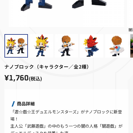
闇
ナノブロック（キャラクター／全2種）
¥1,760
(税込)
商品詳細
「遊☆戯☆王デュエルモンスターズ」がナノブロックに新登
場！
主人公「武藤遊戯」の中のもう一つの闇の人格「闇遊戯」が