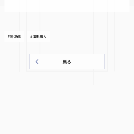
#闇遊戯
#海馬瀬人
戻る