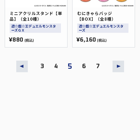
ミニアクリルスタンド【単
むにきゃらバッジ
品】（全10種）
【BOX】（全8種）
遊☆戯☆王デュエルモンスタ
遊☆戯☆王デュエルモンスタ
ーズＧＸ
ーズ
¥880
¥6,160
(税込)
(税込)
5
3
4
6
7