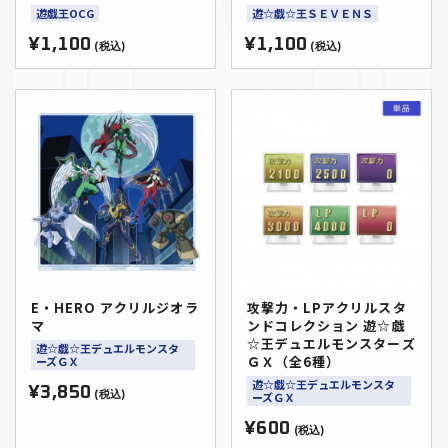
遊戯王OCG
遊☆戯☆王ＳＥＶＥＮＳ
¥1,100
¥1,100
(税込)
(税込)
E・HERO アクリルジオラ
攻撃力・LPアクリルスタ
マ
ンドコレクション 遊☆戯
☆王デュエルモンスターズ
遊☆戯☆王デュエルモンスタ
ＧＸ（全6種）
ーズＧＸ
遊☆戯☆王デュエルモンスタ
¥3,850
(税込)
ーズＧＸ
¥600
(税込)