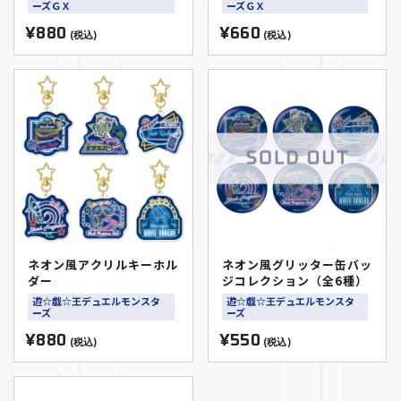
ーズＧＸ
ーズＧＸ
¥880
¥660
(税込)
(税込)
ネオン風アクリルキーホル
ネオン風グリッター缶バッ
ダー
ジコレクション（全6種）
遊☆戯☆王デュエルモンスタ
遊☆戯☆王デュエルモンスタ
ーズ
ーズ
¥880
¥550
(税込)
(税込)