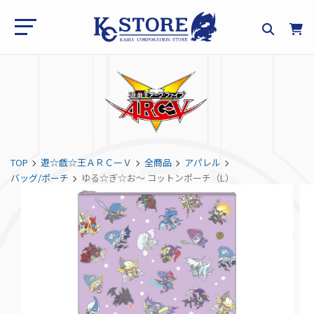
TOP
遊☆戯☆王ＡＲＣーＶ
全商品
アパレル
バッグ/ポーチ
ゆる☆ぎ☆お～ コットンポーチ（L）