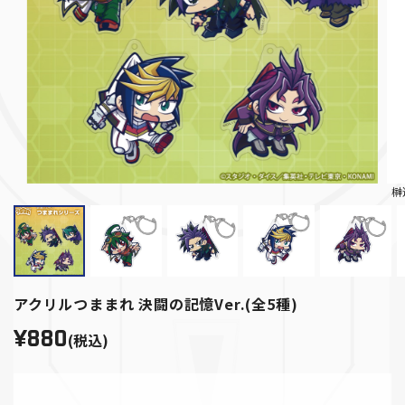
榊
アクリルつままれ 決闘の記憶Ver.(全5種)
¥880
(税込)