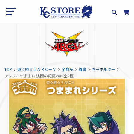
TOP
遊☆戯☆王ＡＲＣーＶ
全商品
雑貨
キーホルダー
アクリルつままれ 決闘の記憶Ver.(全5種)