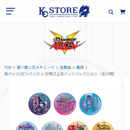
TOP
遊☆戯☆王ＡＲＣーＶ
全商品
雑貨
缶バッジ/ピンバッジ
召喚口上缶バッジコレクション（全10種）