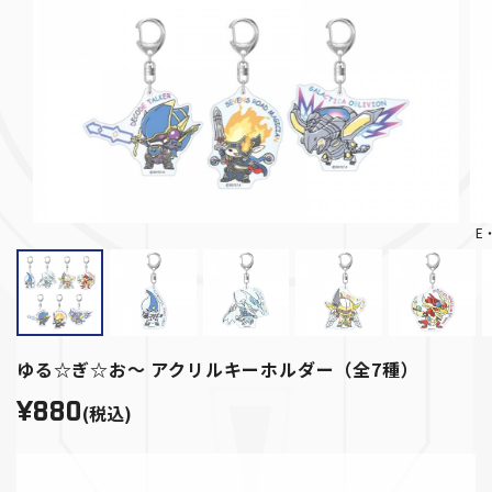
E
ゆる☆ぎ☆お～ アクリルキーホルダー（全7種）
¥880
(税込)