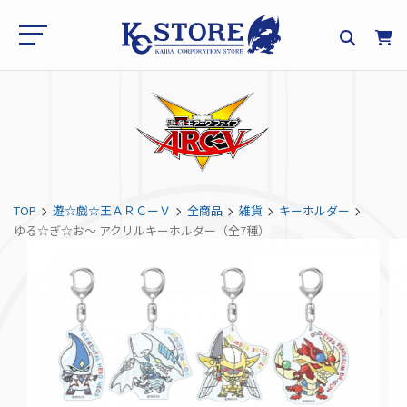
TOP
遊☆戯☆王ＡＲＣーＶ
全商品
雑貨
キーホルダー
ゆる☆ぎ☆お～ アクリルキーホルダー（全7種）