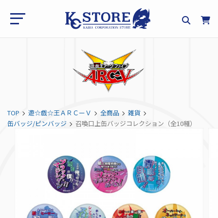
TOP
遊☆戯☆王ＡＲＣーＶ
全商品
雑貨
缶バッジ/ピンバッジ
召喚口上缶バッジコレクション（全10種）