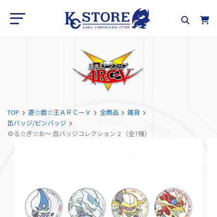
TOP
遊☆戯☆王ＡＲＣーＶ
全商品
雑貨
缶バッジ/ピンバッジ
ゆる☆ぎ☆お～ 缶バッジコレクション 2 （全7種）