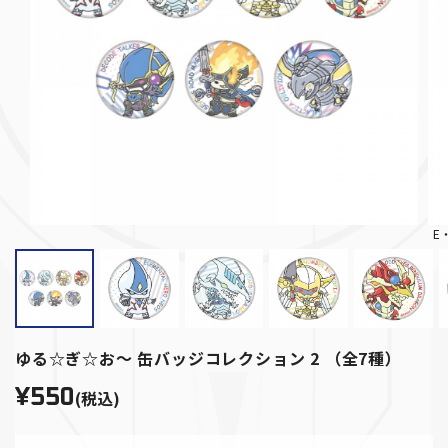
E
ゆる☆ぎ☆お～ 缶バッジコレクション 2 （全7種）
¥550
(税込)