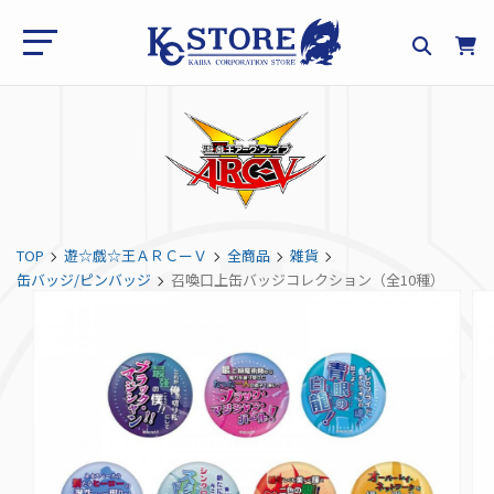
TOP
遊☆戯☆王ＡＲＣーＶ
全商品
雑貨
缶バッジ/ピンバッジ
召喚口上缶バッジコレクション（全10種）