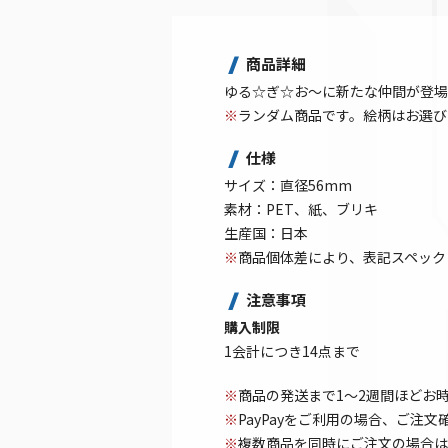
商品詳細
ゆる☆ぎ☆お～に新たな仲間が登場
※
ランダム商品です。絵柄はお選び
仕様
サイズ：直径56mm
素材：PET、紙、ブリキ
生産国：日本
※
商品個体差により、表記スペック
注意事項
購入制限
1会計につき14点まで
※
商品の発送まで1～2週間ほどお
※
PayPayをご利用の場合、ご注
※
複数商品を同時にご注文の場合は