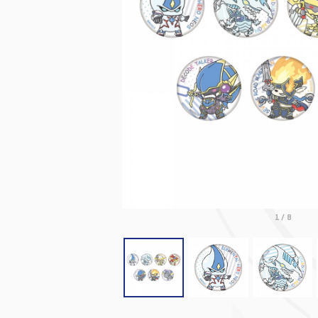
1
/
8