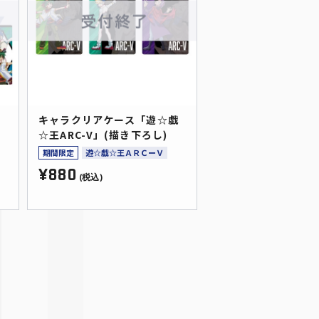
王
キャラクリアケース「遊☆戯
５
☆王ARC-V」(描き下ろし)
期間限定
遊☆戯☆王ＡＲＣーＶ
¥880
(税込)