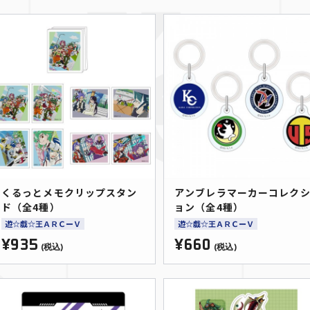
くるっとメモクリップスタン
アンブレラマーカーコレク
ド（全4種）
ョン（全4種）
遊☆戯☆王ＡＲＣーＶ
遊☆戯☆王ＡＲＣーＶ
¥935
¥660
(税込)
(税込)