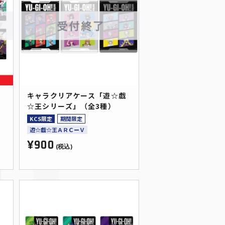
王
キャラクリアケース「遊☆戯
☆王シリーズ」（全3種）
KCS限定
期間限定
遊☆戯☆王ＡＲＣーＶ
¥900
(税込)