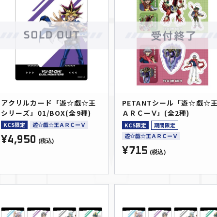
アクリルカード「遊☆戯☆王
PETANTシール「遊☆戯☆
シリーズ」01/BOX(全9種)
ＡＲＣーⅤ」(全2種)
KCS限定
遊☆戯☆王ＡＲＣーＶ
KCS限定
期間限定
遊☆戯☆王ＡＲＣーＶ
¥4,950
(税込)
¥715
(税込)