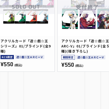
アクリルカード「遊☆戯☆王
アクリルカード「遊☆戯☆
シリーズ」01/ブラインド(全9
ARC-V」01/ブラインド(全
種)
種)(描き下ろし)
KCS限定
遊☆戯☆王ＡＲＣーＶ
期間限定
遊☆戯☆王ＡＲＣーＶ
¥550
¥550
(税込)
(税込)