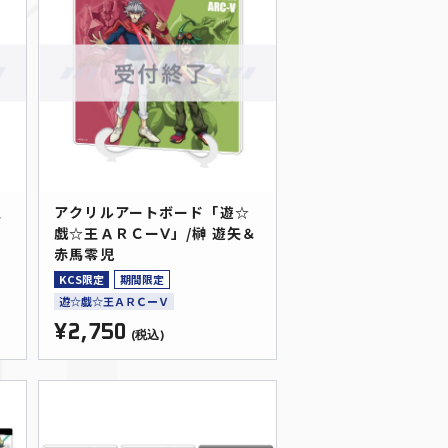
王
アクリルアートボード「遊☆
戯☆王ＡＲＣーⅤ」/榊 遊矢＆
赤馬零児
KCS限定
期間限定
遊☆戯☆王ＡＲＣーＶ
¥2,750
(税込)