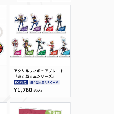
シ
アクリルフィギュアプレート
「遊☆戯☆王シリーズ」
KCS限定
遊☆戯☆王ＡＲＣーＶ
¥1,760
(税込)