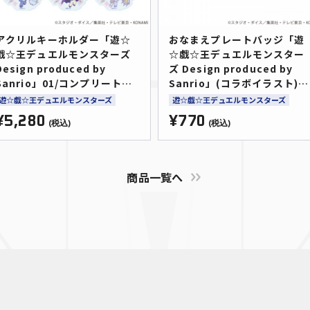
アクリルキーホルダー「遊☆
おなまえプレートバッジ「遊
戯☆王デュエルモンスターズ
☆戯☆王デュエルモンスター
Design produced by
ズ Design produced by
Sanrio」01/コンプリートセ
Sanrio」(コラボイラスト)
ット(全6種)(コラボイラスト)
（全6種）
遊☆戯☆王デュエルモンスターズ
遊☆戯☆王デュエルモンスターズ
¥5,280
¥770
(税込)
(税込)
商品一覧へ