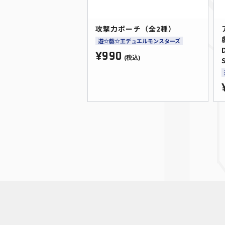
攻撃力ポーチ（全2種）
遊☆戯☆王デュエルモンスターズ
¥990
(税込)