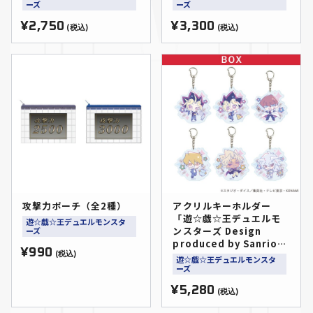
ーズ
ーズ
¥2,750
¥3,300
(税込)
(税込)
攻撃力ポーチ（全2種）
アクリルキーホルダー
「遊☆戯☆王デュエルモ
遊☆戯☆王デュエルモンスタ
ンスターズ Design
ーズ
produced by Sanrio」
¥990
01/コンプリートセット
(税込)
遊☆戯☆王デュエルモンスタ
(全6種)(コラボイラスト)
ーズ
¥5,280
(税込)