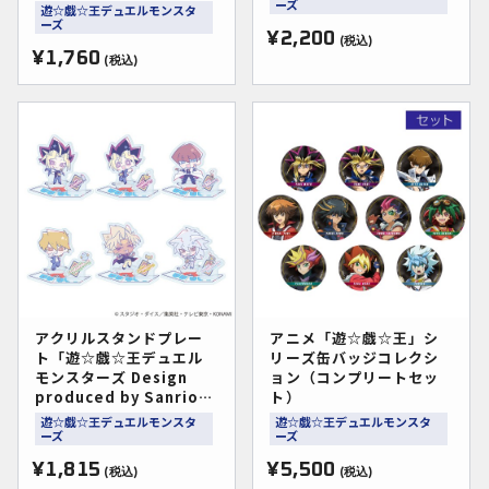
ーズ
遊☆戯☆王デュエルモンスタ
ーズ
¥2,200
(税込)
¥1,760
(税込)
アクリルスタンドプレー
アニメ「遊☆戯☆王」シ
ト「遊☆戯☆王デュエル
リーズ缶バッジコレクシ
モンスターズ Design
ョン（コンプリートセッ
produced by Sanrio」
ト）
(全6種)(コラボイラスト)
遊☆戯☆王デュエルモンスタ
遊☆戯☆王デュエルモンスタ
ーズ
ーズ
¥1,815
¥5,500
(税込)
(税込)