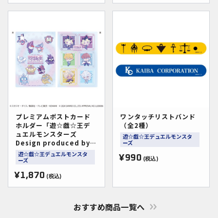
プレミアムポストカード
ワンタッチリストバンド
ホルダー「遊☆戯☆王デ
（全2種）
ュエルモンスターズ
遊☆戯☆王デュエルモンスタ
Design produced by
ーズ
Sanrio＆サンリオキャラ
遊☆戯☆王デュエルモンスタ
¥990
クターズコラボ」(コラボ
ーズ
(税込)
イラスト)
¥1,870
(税込)
おすすめ商品一覧へ