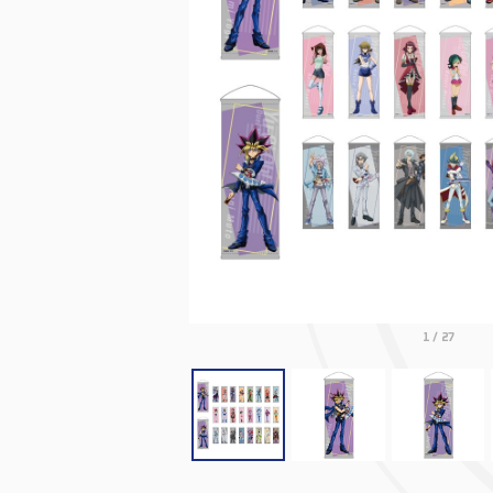
1
/
27