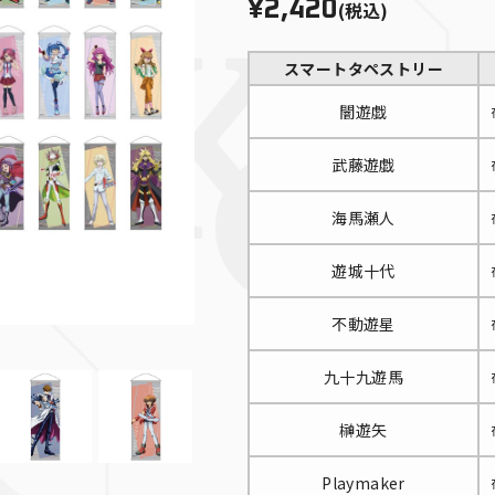
¥2,420
(税込)
スマートタペストリー
闇遊戯
武藤遊戯
海馬瀬人
遊城十代
不動遊星
闇遊戯
九十九遊馬
榊遊矢
Playmaker