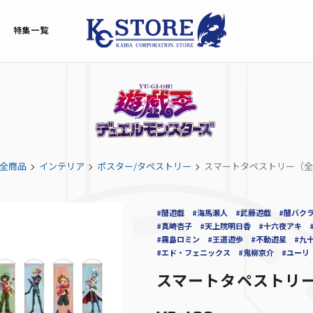
特集一覧
全商品
インテリア
ポスター/タペストリー
スマートタペストリー（全
#闇遊戯
#海馬瀬人
#武藤遊戯
#闇バク
#真崎杏子
#天上院明日香
#十六夜アキ
#霧島ロミン
#王道遊歩
#不動遊星
#九
#エド・フェニックス
#鬼柳京介
#ユーリ
スマートタペストリー