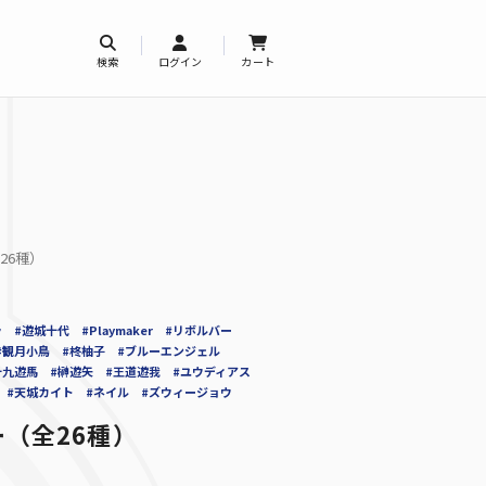
検索
ログイン
カート
26種）
ラ
#遊城十代
#Playmaker
#リボルバー
#観月小鳥
#柊柚子
#ブルーエンジェル
十九遊馬
#榊遊矢
#王道遊我
#ユウディアス
#天城カイト
#ネイル
#ズウィージョウ
（全26種）