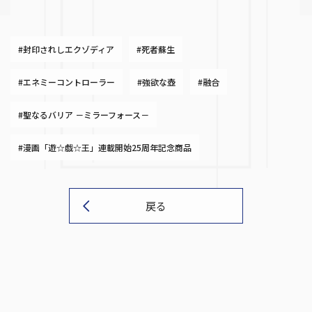
#封印されしエクゾディア
#死者蘇生
#エネミーコントローラー
#強欲な壺
#融合
#聖なるバリア －ミラーフォース－
#漫画「遊☆戯☆王」連載開始25周年記念商品
戻る