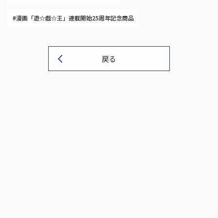
#漫画「遊☆戯☆王」連載開始25周年記念商品
戻る