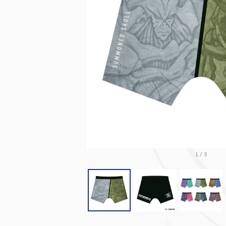
1
/
3