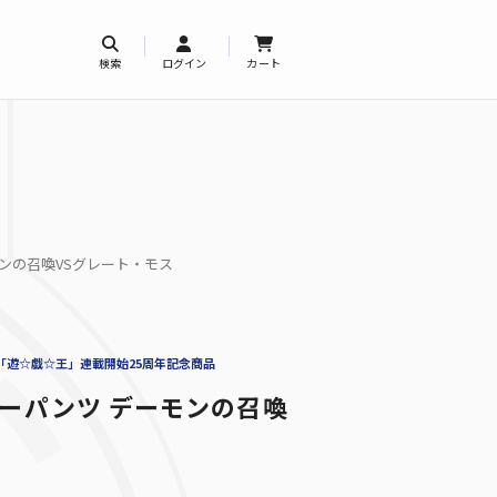
検索
ログイン
カート
ーモンの召喚VSグレート・モス
「遊☆戯☆王」連載開始25周年記念商品
クサーパンツ デーモンの召喚