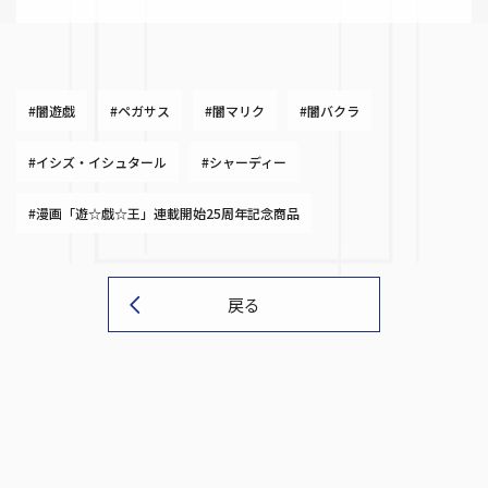
#闇遊戯
#ペガサス
#闇マリク
#闇バクラ
#イシズ・イシュタール
#シャーディー
#漫画「遊☆戯☆王」連載開始25周年記念商品
戻る