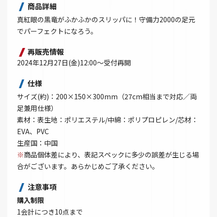
商品詳細
真紅眼の黒竜がふかふかのスリッパに！守備力2000の足元
でパーフェクトになろう。
再販売情報
2024年12月27日(金)12:00～受付再開
仕様
サイズ(約)：200×150×300mm（27cm相当まで対応／両
足兼用仕様）
素材：表生地：ポリエステル/中綿：ポリプロピレン/芯材：
EVA、PVC
生産国：中国
※
商品個体差により、表記スペックに多少の誤差が生じる場
合がございます。あらかじめご了承ください。
注意事項
購入制限
1会計につき10点まで