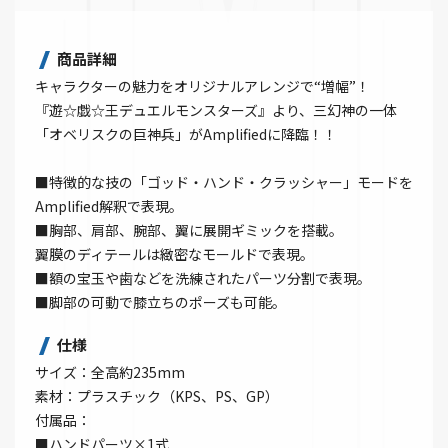
商品詳細
キャラクターの魅力をオリジナルアレンジで“増幅”！
『遊☆戯☆王デュエルモンスターズ』より、三幻神の一体
「オベリスクの巨神兵」がAmplifiedに降臨！！
■特徴的な技の「ゴッド・ハンド・クラッシャー」モードを
Amplified解釈で表現。
■胸部、肩部、腕部、翼に展開ギミックを搭載。
翼膜のディテールは緻密なモールドで表現。
■額の宝玉や歯などを洗練されたパーツ分割で表現。
■脚部の可動で膝立ちのポーズも可能。
仕様
サイズ：全高約235mm
素材：プラスチック（KPS、PS、GP）
付属品：
■ハンドパーツ×1式