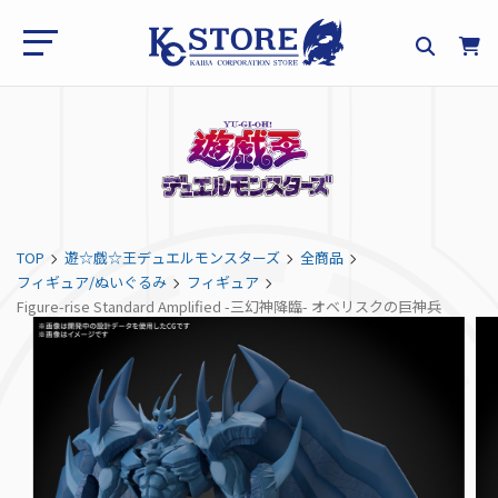
TOP
遊☆戯☆王デュエルモンスターズ
全商品
フィギュア/ぬいぐるみ
フィギュア
Figure-rise Standard Amplified -三幻神降臨- オベリスクの巨神兵