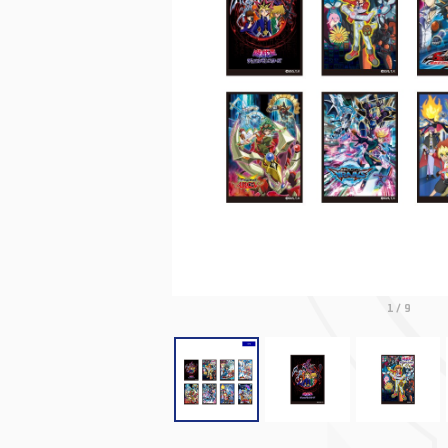
1
/
9