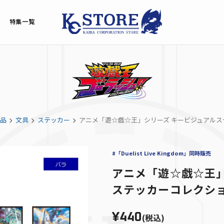
特集一覧
品
文具
ステッカー
アニメ「遊☆戯☆王」シリーズ キービジュアルス
#「Duelist Live Kingdom」同時販売
アニメ「遊☆戯☆王」
ステッカーコレクシ
¥440
(税込)