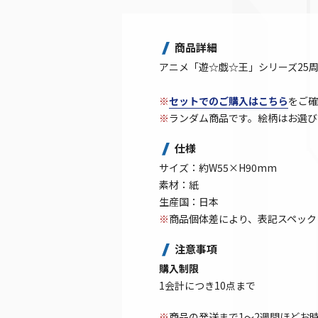
商品詳細
アニメ「遊☆戯☆王」シリーズ25
※
セットでのご購入はこちら
をご確
※
ランダム商品です。絵柄はお選び
仕様
サイズ：約W55×H90mm
素材：紙
生産国：日本
※
商品個体差により、表記スペック
注意事項
購入制限
1会計につき10点まで
※
商品の発送まで1～2週間ほどお