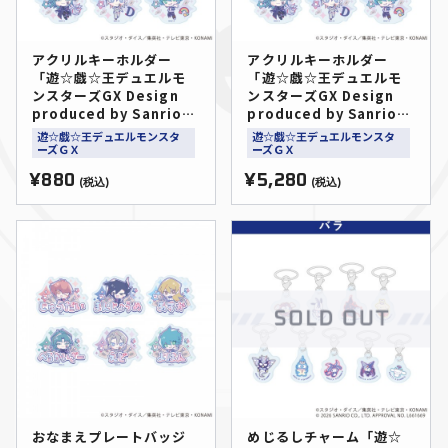
アクリルキーホルダー
アクリルキーホルダー
「遊☆戯☆王デュエルモ
「遊☆戯☆王デュエルモ
ンスターズGX Design
ンスターズGX Design
produced by Sanrio」
produced by Sanrio」
01/ブラインド(全6種)(コ
01/コンプリートセット
遊☆戯☆王デュエルモンスタ
遊☆戯☆王デュエルモンスタ
ラボイラスト)
(全6種)(コラボイラスト)
ーズＧＸ
ーズＧＸ
¥880
¥5,280
(税込)
(税込)
おなまえプレートバッジ
めじるしチャーム「遊☆