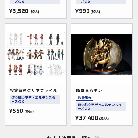
ーズＧＸ
ーズＧＸ
¥3,520
¥990
(税込)
(税込)
設定資料クリアファイル
降雷皇ハモン
遊☆戯☆王デュエルモンスタ
数量限定
ーズＧＸ
遊☆戯☆王デュエルモンスタ
ーズＧＸ
¥550
(税込)
¥37,400
(税込)
おすすめ商品一覧へ