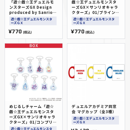
「遊☆戯☆王デュエルモ
戯☆王デュエルモンスタ
ンスターズGX Design
ーズGX×サンリオキャラ
produced by Sanrio」
クターズ」01/ブラインド
(コラボイラスト)（全6
(全9種)(コラボイラスト)
遊☆戯☆王デュエルモンスタ
遊☆戯☆王デュエルモンスタ
種）
ーズＧＸ
ーズＧＸ
¥770
¥770
(税込)
(税込)
めじるしチャーム「遊☆
デュエルアカデミア同窓
戯☆王デュエルモンスタ
会 マグカップ（全3種）
ーズGX×サンリオキャラ
遊☆戯☆王デュエルモンスタ
クターズ」01/コンプリー
ーズＧＸ
トセット(全9種)(コラボイ
遊☆戯☆王デュエルモンスタ