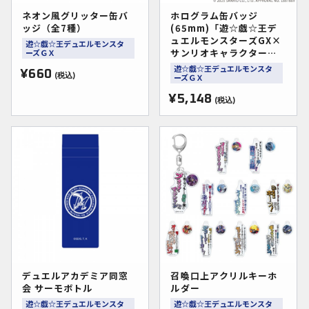
ネオン風グリッター缶バ
ホログラム缶バッジ
ッジ（全7種）
(65mm)「遊☆戯☆王デ
ュエルモンスターズGX×
遊☆戯☆王デュエルモンスタ
サンリオキャラクター
ーズＧＸ
ズ」01/コンプリート
遊☆戯☆王デュエルモンスタ
¥660
BOX(全9種)(コラボイラ
(税込)
ーズＧＸ
スト)
¥5,148
(税込)
デュエルアカデミア同窓
召喚口上アクリルキーホ
会 サーモボトル
ルダー
遊☆戯☆王デュエルモンスタ
遊☆戯☆王デュエルモンスタ