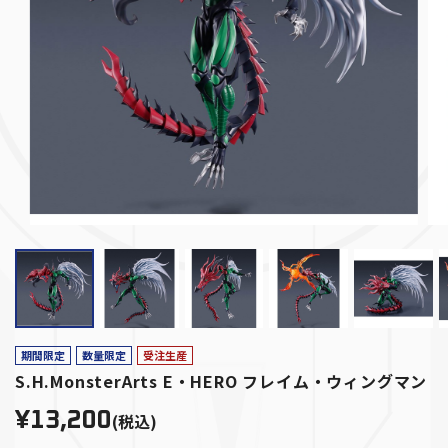
期間限定
数量限定
受注生産
S.H.MonsterArts E・HERO フレイム・ウィングマン
¥13,200
(税込)