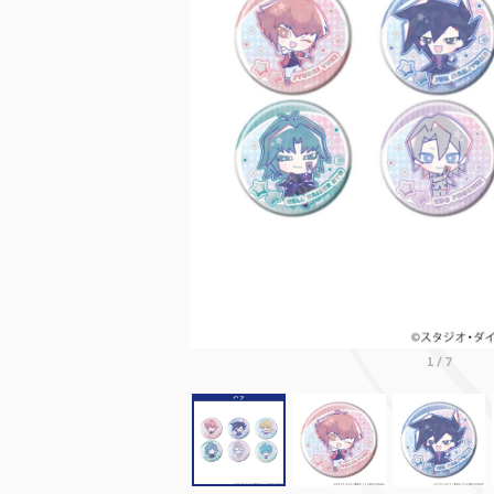
1
/
7