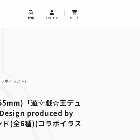
検索
ログイン
カート
(コラボイラスト)
65mm)「遊☆戯☆王デュ
ign produced by
インド(全6種)(コラボイラス