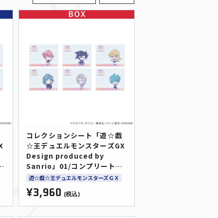
戯
コレクションシート「遊☆戯
X
☆王デュエルモンスターズGX
Design produced by
6
Sanrio」01/コンプリート
BOX(全6種)(コラボイラスト)
遊☆戯☆王デュエルモンスターズＧＸ
¥3,960
(税込)