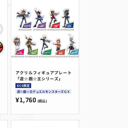
シ
アクリルフィギュアプレート
「遊☆戯☆王シリーズ」
KCS限定
遊☆戯☆王デュエルモンスターズＧＸ
¥1,760
(税込)