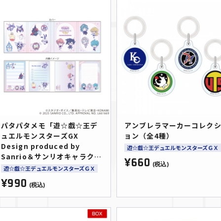
パタパタメモ「遊☆戯☆王デ
アンブレラマーカーコレク
ュエルモンスターズGX
ョン（全4種）
Design produced by
遊☆戯☆王デュエルモンスターズＧＸ
Sanrio＆サンリオキャラクタ
¥660
ーズコラボ」01/(コラボイラ
(税込)
遊☆戯☆王デュエルモンスターズＧＸ
スト)
¥990
(税込)