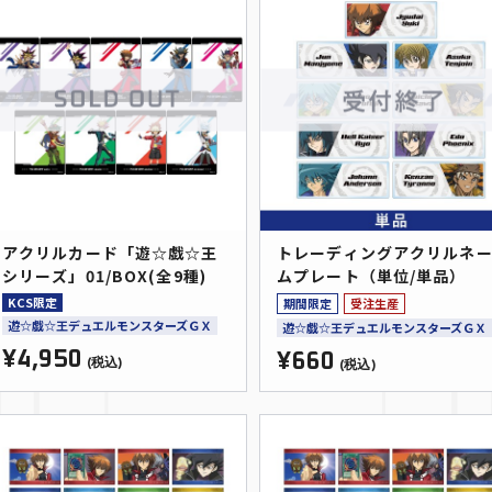
アクリルカード「遊☆戯☆王
トレーディングアクリルネ
シリーズ」01/BOX(全9種)
ムプレート（単位/単品）
KCS限定
期間限定
受注生産
遊☆戯☆王デュエルモンスターズＧＸ
遊☆戯☆王デュエルモンスターズＧＸ
¥4,950
¥660
(税込)
(税込)