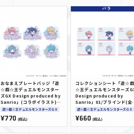
おなまえプレートバッジ「遊
コレクションシート「遊☆
☆戯☆王デュエルモンスター
☆王デュエルモンスターズG
ズGX Design produced by
Design produced by
Sanrio」(コラボイラスト)
Sanrio」01/ブラインド(全
（全6種）
種)(コラボイラスト)
遊☆戯☆王デュエルモンスターズＧＸ
遊☆戯☆王デュエルモンスターズＧＸ
¥770
¥660
(税込)
(税込)