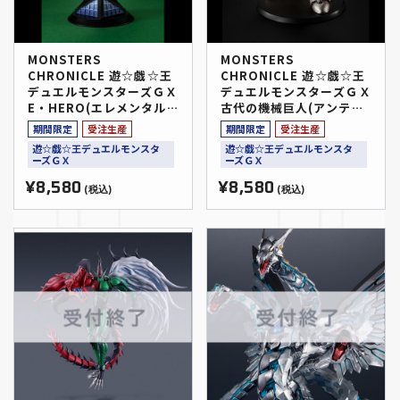
MONSTERS
MONSTERS
CHRONICLE 遊☆戯☆王
CHRONICLE 遊☆戯☆王
デュエルモンスターズＧＸ
デュエルモンスターズＧＸ
E・HERO(エレメンタル
古代の機械巨人(アンティ
ヒーロー) フレイム・ウィ
ーク・ギアゴーレム)
期間限定
受注生産
期間限定
受注生産
ングマン
遊☆戯☆王デュエルモンスタ
遊☆戯☆王デュエルモンスタ
ーズＧＸ
ーズＧＸ
¥8,580
¥8,580
(税込)
(税込)