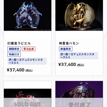
幻魔皇ラビエル
降雷皇ハモン
期間限定
受注生産
数量限定
遊☆戯☆王デュエルモンスタ
特典付き
ーズＧＸ
遊☆戯☆王デュエルモンスタ
ーズＧＸ
¥37,400
(税込)
¥37,400
(税込)