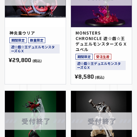
神炎皇ウリア
MONSTERS
CHRONICLE 遊☆戯☆王
期間限定
数量限定
デュエルモンスターズＧＸ
遊☆戯☆王デュエルモンスタ
ユベル
ーズＧＸ
期間限定
受注生産
¥29,800
(税込)
遊☆戯☆王デュエルモンスタ
ーズＧＸ
¥8,580
(税込)