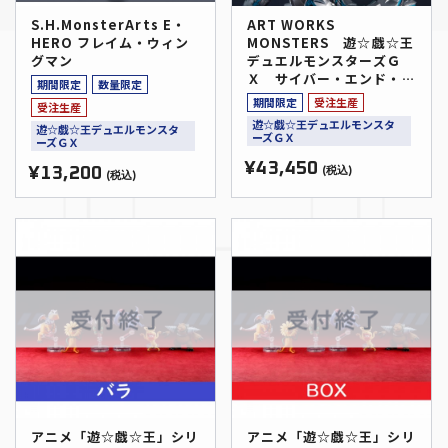
S.H.MonsterArts E・
ART WORKS
HERO フレイム・ウィン
MONSTERS 遊☆戯☆王
グマン
デュエルモンスターズＧ
Ｘ サイバー・エンド・ド
期間限定
数量限定
ラゴン
期間限定
受注生産
受注生産
遊☆戯☆王デュエルモンスタ
遊☆戯☆王デュエルモンスタ
ーズＧＸ
ーズＧＸ
¥43,450
¥13,200
(税込)
(税込)
アニメ「遊☆戯☆王」シリ
アニメ「遊☆戯☆王」シリ