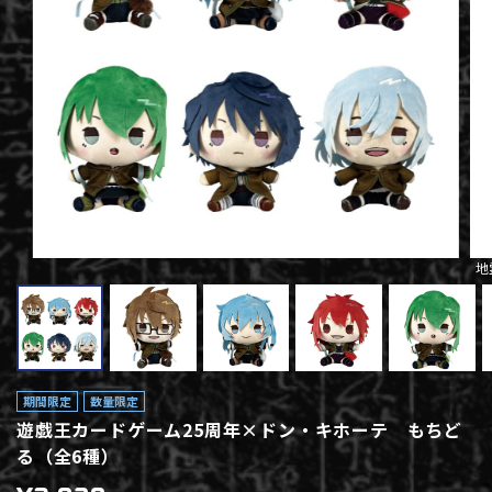
地
期間限定
数量限定
遊戯王カードゲーム25周年×ドン・キホーテ もちど
る（全6種）