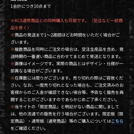
1会計につき10点まで
※KCS通常商品との同時購入も可能です。（受注など一部商
品を除く）
※
商品の発送まで1～2週間ほどお時間をいただく場合がご
ざいます。
※
複数商品を同時にご注文の場合は、受注生産品を含め、発
送時期の一番遅い商品に合わせてまとめて発送となります。
※
画像はイメージです。実際の商品とはデザイン・仕様が一
部異なる場合がございます。
※
在庫数には限りがございます。売り切れの際はご容赦くだ
さい。なお、一度売り切れとなった場合も、ご注文済みのお
客様からのご入金が確認できない場合等、予告なく販売を再
開することがございますのであらかじめご了承ください。
※
当サイトの「限定商品」と明記がない商品に関しまして
は、他の流通での販売を行う場合がございます。限定版（限
定商品）・通常版（通常商品）等のご購入については
こちら
をご確認ください。