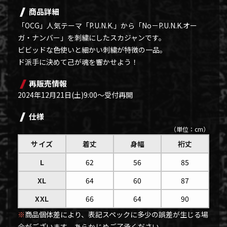
商品詳細
「OCG」人気テーマ「P.U.N.K.」から「No－P.U.N.K.オー
ガ・ナンバー」を刺繍にしたスカジャンです。
ビビッドな色使いと細かい刺繍が特徴の一品。
ド派手に決めて己が魂を響かせよう！
再販売情報
2024年12月21日(土)9:00～受付再開
仕様
（単位：cm）
サイズ
着丈
身幅
裄丈
L
62
56
85
XL
64
60
87
XXL
66
64
90
※
商品個体差により、表記スペックに多少の誤差が生じる場
合がございます。あらかじめご了承ください。