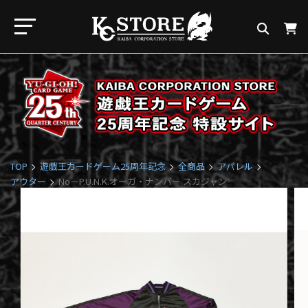
TOP
遊戯王カードゲーム25周年記念
全商品
アパレル
アウター
No－P.U.N.K.オーガ・ナンバー スカジャン