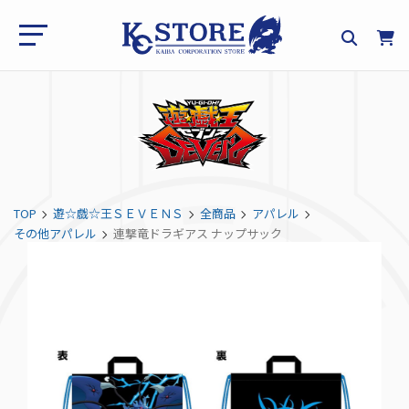
TOP
遊☆戯☆王ＳＥＶＥＮＳ
全商品
アパレル
その他アパレル
連撃竜ドラギアス ナップサック