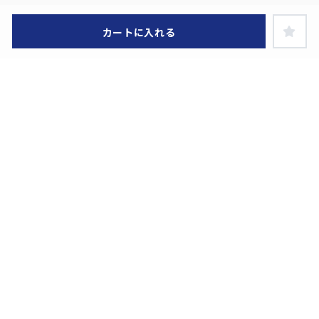
カートに入れる
ヘルプ・お買い物ガイド
特定商取引に関する表示
お問い合わせ
利用規約
プライバシーポリシー
ライセンス企業一覧
在庫あり
KAIBA CORPORATION STOREとは？