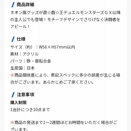
商品詳細
ネオン風グッズが遊☆戯☆王デュエルモンスターズＧＸ以降
の主人公でも登場！モチーフデザインでさりげなく決闘者を
アピール！
仕様
サイズ（約）：W56×H57mm以内
素材：アクリル
パーツ：鉄・亜鉛合金
生産国：日本
※
商品個体差により、表記スペックに多少の誤差が生じる場
合がございます。あらかじめご了承ください。
注意事項
購入制限
1会計につき10点まで
※
商品の発送まで1～2週間ほどお時間をいただく場合がご
ざいます。