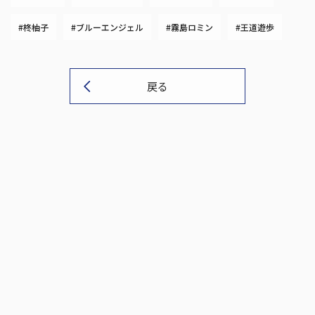
#柊柚子
#ブルーエンジェル
#霧島ロミン
#王道遊歩
戻る