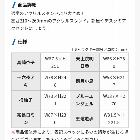
商品詳細
通常のアクリルスタンドより大きめ！
高さ210～260mmのアクリルスタンド。部屋やデスクのア
クセントにしよう！
仕様
（キャラクター部分／単位：mm）
W67.5×H
天上院明
W86×H25
真崎杏子
251
日香
0
十六夜ア
W78×H24
W58×H21
観月小鳥
キ
8
7
W73×H22
ブルーエ
W137×H2
柊柚子
1
ンジェル
70
霧島ロミ
W87×H23
W81.5×H
王道遊歩
ン
0
221.5
※
商品個体差により、表記スペックに多少の誤差が生じる場
合がございます。あらかじめご了承ください。