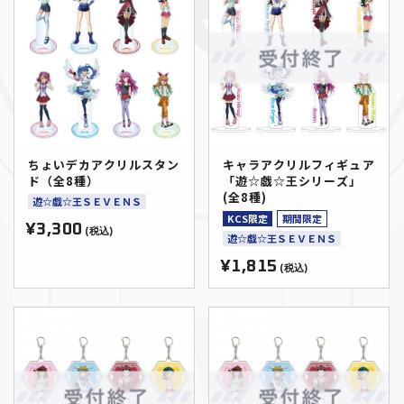
ちょいデカアクリルスタン
キャラアクリルフィギュア
ド（全8種）
「遊☆戯☆王シリーズ」
(全8種)
遊☆戯☆王ＳＥＶＥＮＳ
KCS限定
期間限定
¥3,300
(税込)
遊☆戯☆王ＳＥＶＥＮＳ
¥1,815
(税込)